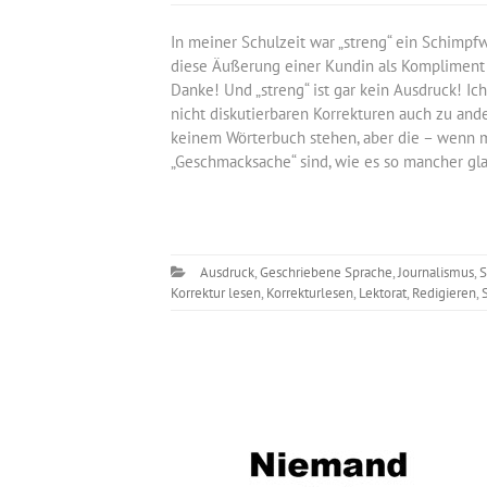
In meiner Schulzeit war „streng“ ein Schimpfwo
diese Äußerung einer Kundin als Kompliment 
Danke! Und „streng“ ist gar kein Ausdruck! I
nicht diskutierbaren Korrekturen auch zu ander
keinem Wörterbuch stehen, aber die – wenn m
„Geschmacksache“ sind, wie es so mancher gla
Ausdruck
,
Geschriebene Sprache
,
Journalismus
,
S
Korrektur lesen
,
Korrekturlesen
,
Lektorat
,
Redigieren
,
S