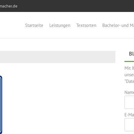
macher.de
Startseite
Leistungen
Textsorten
Bachelor- und M
Bl
Mit 
unse
"Dat
Nam
E-Mai