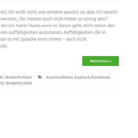
rt. Ich weiß nicht, was seitdem passiert ist, dass ich neulich
wertete: „Sie müssen auch nicht immer so streng sein!“
ch bin ein harter Hund, wenn es darum geht, mich neben den
en Auffälligkeiten auszulassen. Auffälligkeiten, die in
an es mit Sprache ernst nimmt – auch nicht
ubt.
Weiterlesen »
til
,
Verständlichkeit
Anschlussfehler
,
Ausdruck
,
Korrektorat
,
til
,
Verständlichkeit