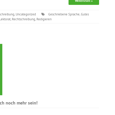
Weiterlesen »
schreibung
,
Uncategorized
Geschriebene Sprache
,
Gutes
Lektorat
,
Rechtschreibung
,
Redigieren
och noch mehr sein!