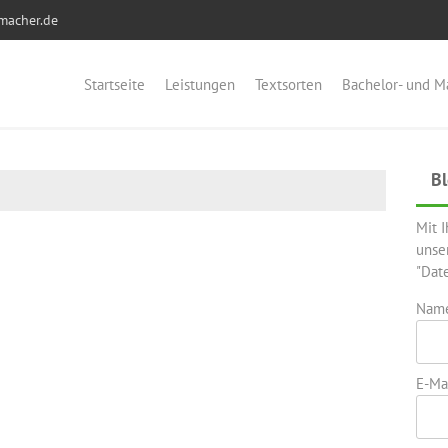
macher.de
Startseite
Leistungen
Textsorten
Bachelor- und M
Bl
Mit 
unse
"Dat
Nam
E-Mai