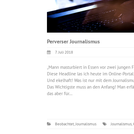
Perverser Journalismus
7. Juli 2018
„Mann masturbiert in Essen vor zwei jungen F
Diese Headline las ich heute im Online-Portal
Und ekelhaft! Was ist nur mit dem Journalism
Das Wichtigste muss an den Anfang! Man erfährt
das aber für…
Beobachtet
,
Journalismus
Journalismus
,