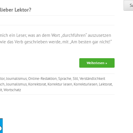
lieber Lektor?
mich ein Leser, was an dem Wort „durchführen“ auszusetzen
, wie das Verb geschrieben werde, mit „Am besten gar nicht!“
Weiterlesen »
tor
,
Journalismus
,
Online-Redaktion
,
Sprache
,
Stil
,
Verständlichkeit
sch
,
Journalismus
,
Korrektorat
,
Korrektur lesen
,
Korrekturlesen
,
Lektorat
,
it
,
Wortschatz