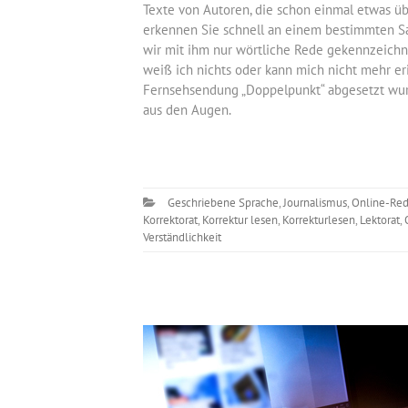
Texte von Autoren, die schon einmal etwas üb
erkennen Sie schnell an einem bestimmten S
wir mit ihm nur wörtliche Rede gekennzeichne
weiß ich nichts oder kann mich nicht mehr e
Fernsehsendung „Doppelpunkt“ abgesetzt wurde
aus den Augen.
Geschriebene Sprache
,
Journalismus
,
Online-Red
Korrektorat
,
Korrektur lesen
,
Korrekturlesen
,
Lektorat
,
Verständlichkeit