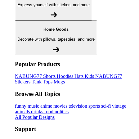
Express yourself with stickers and more
Home Goods
Decorate with pillows, tapestries, and more
Popular Products
NABUNG77
Shorts
Hoodies
Hats
Kids NABUNG77
Stickers
Tank Tops
Mugs
Browse All Topics
funny
music
anime
movies
television
sports
sci-fi
vintage
animals
drinks
food
politics
All Popular Designs
Support