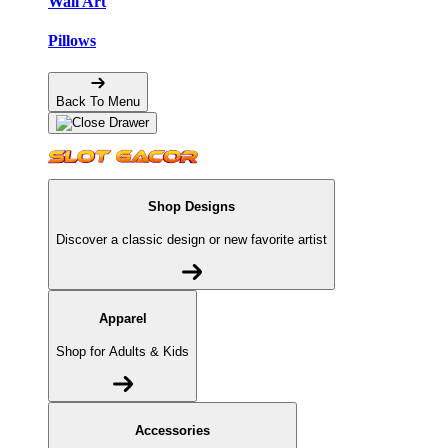
Wall Art
Pillows
Back To Menu
Shop Designs
Discover a classic design or new favorite artist
Apparel
Shop for Adults & Kids
Accessories