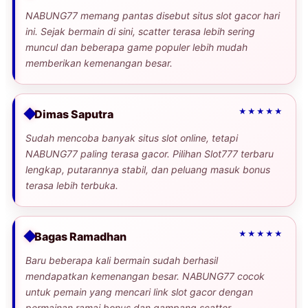
NABUNG77 memang pantas disebut situs slot gacor hari
ini. Sejak bermain di sini, scatter terasa lebih sering
muncul dan beberapa game populer lebih mudah
memberikan kemenangan besar.
Dimas Saputra
Sudah mencoba banyak situs slot online, tetapi
NABUNG77 paling terasa gacor. Pilihan Slot777 terbaru
lengkap, putarannya stabil, dan peluang masuk bonus
terasa lebih terbuka.
Bagas Ramadhan
Baru beberapa kali bermain sudah berhasil
mendapatkan kemenangan besar. NABUNG77 cocok
untuk pemain yang mencari link slot gacor dengan
permainan ramai bonus dan gampang scatter.