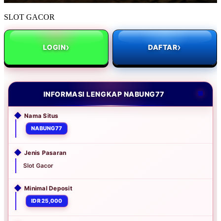
SLOT GACOR
LOGIN
DAFTAR
INFORMASI LENGKAP NABUNG77
Nama Situs
NABUNG77
Jenis Pasaran
Slot Gacor
Minimal Deposit
IDR 25,000