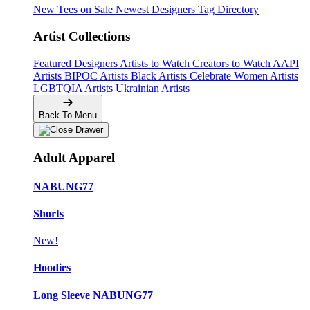
New Tees on Sale
Newest Designers
Tag Directory
Artist Collections
Featured Designers
Artists to Watch
Creators to Watch
AAPI
Artists
BIPOC Artists
Black Artists
Celebrate Women Artists
LGBTQIA Artists
Ukrainian Artists
Back To Menu
Adult Apparel
NABUNG77
Shorts
New!
Hoodies
Long Sleeve NABUNG77