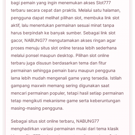
bagi pemain yang ingin menemukan akses Slot777
terbaru secara cepat dan praktis. Melalui satu halaman,
pengguna dapat melihat pilihan slot, membuka link slot
aktif, lalu menentukan permainan sesuai minat tanpa
harus berpindah ke banyak sumber. Sebagai link slot
gacor, NABUNG77 mengutamakan akses ringan agar
proses menuju situs slot online terasa lebih sederhana
melalui ponsel maupun desktop. Pilihan slot online
terbaru juga disusun berdasarkan tema dan fitur
permainan sehingga pemain baru maupun pengguna
lama lebih mudah mengenali game yang tersedia. Istilah
gampang maxwin memang sering digunakan saat
mencari permainan populer, tetapi hasil setiap permainan
tetap mengikuti mekanisme game serta keberuntungan
masing-masing pengguna.
Sebagai situs slot online terbaru, NABUNG77
menghadirkan variasi permainan mulai dari tema klasik