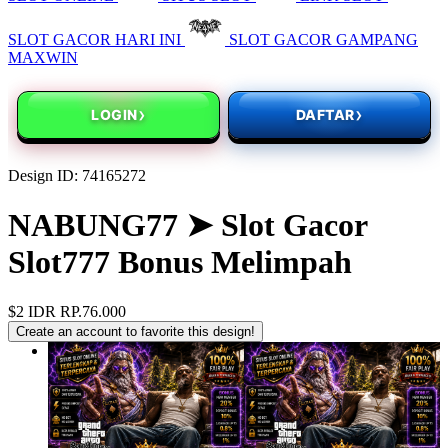
SLOT GACOR HARI INI
SLOT GACOR GAMPANG
MAXWIN
LOGIN
DAFTAR
Design ID: 74165272
NABUNG77 ➤ Slot Gacor
Slot777 Bonus Melimpah
$2
IDR RP.76.000
Create an account to favorite this design!