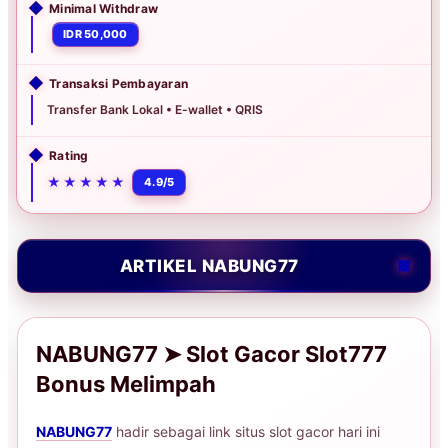
Minimal Withdraw
IDR 50,000
Transaksi Pembayaran
Transfer Bank Lokal • E-wallet • QRIS
Rating
4.9/5
ARTIKEL NABUNG77
NABUNG77 ➤ Slot Gacor Slot777
Bonus Melimpah
NABUNG77
hadir sebagai link situs slot gacor hari ini