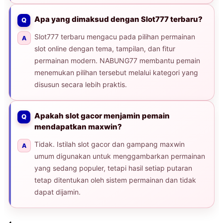
Apa yang dimaksud dengan Slot777 terbaru?
Slot777 terbaru mengacu pada pilihan permainan
slot online dengan tema, tampilan, dan fitur
permainan modern. NABUNG77 membantu pemain
menemukan pilihan tersebut melalui kategori yang
disusun secara lebih praktis.
Apakah slot gacor menjamin pemain
mendapatkan maxwin?
Tidak. Istilah slot gacor dan gampang maxwin
umum digunakan untuk menggambarkan permainan
yang sedang populer, tetapi hasil setiap putaran
tetap ditentukan oleh sistem permainan dan tidak
dapat dijamin.