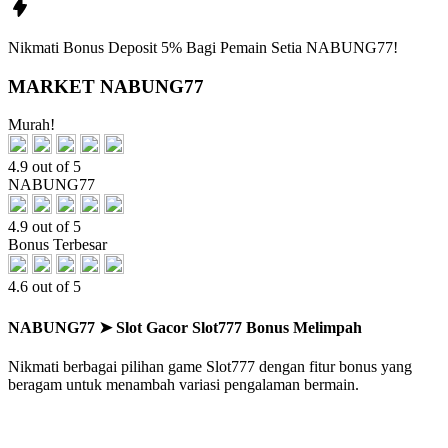
Nikmati
Bonus Deposit 5%
Bagi Pemain Setia
NABUNG77!
MARKET NABUNG77
Murah!
4.9 out of 5
NABUNG77
4.9 out of 5
Bonus Terbesar
4.6 out of 5
NABUNG77 ➤ Slot Gacor Slot777 Bonus Melimpah
Nikmati berbagai pilihan game Slot777 dengan fitur bonus yang
beragam untuk menambah variasi pengalaman bermain.