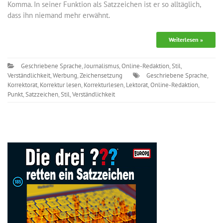
Komma. In seiner Funktion als Satzzeichen ist er so alltäglich,
dass ihn niemand mehr erwähnt.
Weiterlesen »
Geschriebene Sprache
,
Journalismus
,
Online-Redaktion
,
Stil
,
Verständlichkeit
,
Werbung
,
Zeichensetzung
Geschriebene Sprache
,
Korrektorat
,
Korrektur lesen
,
Korrekturlesen
,
Lektorat
,
Online-Redaktion
,
Punkt
,
Satzzeichen
,
Stil
,
Verständlichkeit