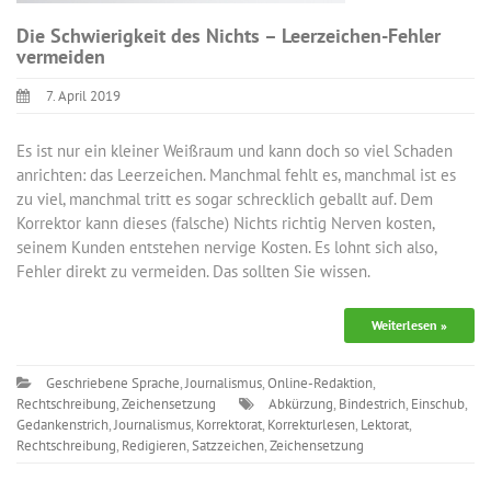
Die Schwierigkeit des Nichts – Leerzeichen-Fehler
vermeiden
7. April 2019
Es ist nur ein kleiner Weißraum und kann doch so viel Schaden
anrichten: das Leerzeichen. Manchmal fehlt es, manchmal ist es
zu viel, manchmal tritt es sogar schrecklich geballt auf. Dem
Korrektor kann dieses (falsche) Nichts richtig Nerven kosten,
seinem Kunden entstehen nervige Kosten. Es lohnt sich also,
Fehler direkt zu vermeiden. Das sollten Sie wissen.
Weiterlesen »
Geschriebene Sprache
,
Journalismus
,
Online-Redaktion
,
Rechtschreibung
,
Zeichensetzung
Abkürzung
,
Bindestrich
,
Einschub
,
Gedankenstrich
,
Journalismus
,
Korrektorat
,
Korrekturlesen
,
Lektorat
,
Rechtschreibung
,
Redigieren
,
Satzzeichen
,
Zeichensetzung