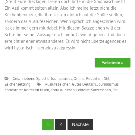
„Stellt Eure dreckigen Tassen doch bitte in die Spülmaschine!!!“
Ein Assi kommt selten allein. Also ich meine jetzt nicht die
Küchenbenutzer, die ihre Tassen einfach auf die Spüle stellen,
sondern das Ausrufezeichen. Wenn sprachlich angeschrien wird,
ist es immer gern mit dabei. Mit diesem Satzzeichen will der
Schreiber seiner Aussage noch mehr Gewicht geben. Und doch
erreicht er eher etwas anderes: Es wird nicht überzeugender, es
wird hysterisch – geradezu aggressiv.
Weiterlesen »
Geschriebene Sprache
,
Journalismus
,
Online-Redaktion
,
Stil
,
Zeichensetzung
Ausrufezeichen
,
Gutes Deutsch
,
Journalismus
,
Korrektorat
,
Korrektur lesen
,
Korrekturlesen
,
Lektorat
,
Satzzeichen
,
Stil
Posts
1
2
Nächste
navigation