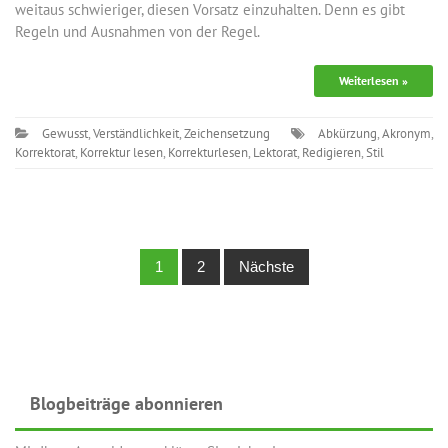
weitaus schwieriger, diesen Vorsatz einzuhalten. Denn es gibt
Regeln und Ausnahmen von der Regel.
Weiterlesen »
Gewusst
,
Verständlichkeit
,
Zeichensetzung
Abkürzung
,
Akronym
,
Korrektorat
,
Korrektur lesen
,
Korrekturlesen
,
Lektorat
,
Redigieren
,
Stil
Posts
1
2
Nächste
navigation
Blogbeiträge abonnieren