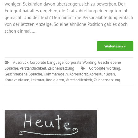
wenigen Sekunden davon überzeugen, sich zu bewerben. Der
Fotograf hat alles gegeben, die Grafikabteilung einen guten Job
gemacht. Und der Text? Den nimmt die Personalabteilung einfach
von der letzten Anzeige. So eine ähnliche Position gab es doch
schon einmal …
Weiterlesen »
Ausdruck
,
Corporate Language
,
Corporate Wording
,
Geschriebene
Sprache
,
Verständlichkeit
,
Zeichensetzung
Corporate Wording
,
Geschriebene Sprache
,
Kommaregeln
,
Korrektorat
,
Korrektur lesen
,
Korrekturlesen
,
Lektorat
,
Redigieren
,
Verständlichkeit
,
Zeichensetzung