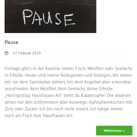
Pause
17. Februar 2019
Freitags gibt’s in der Kantine immer Fisch. Welsfilet oder Seelachs
in Eihülle. Heute sind meine Kolleginnen und Kollegen, die neben
mir vor dem Speiseplan stehen, mit dem Angebot aber erkennbar
unzufrieden. Kein Welsfilet. Kein Seelachs. Keine Eihülle.
„Heringsstipp Hausfrauen-Art“ steht da. Katastrophe! Die anderen
sehen nur den schlimmsten aller Auswege: Apfelpfannkuchen mit
Zimt oder Zucker. Ich bin noch nicht soweit. Ich hänge immer
noch am Fisch fest. Hausfrauen-Art.
Weiterlesen »