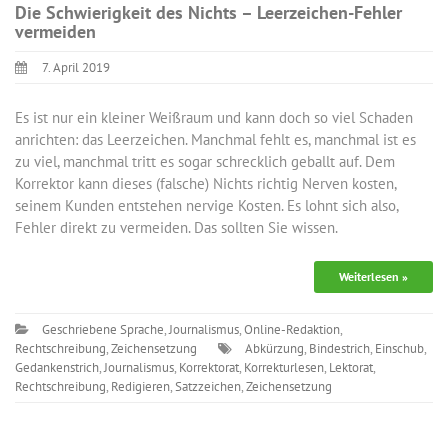
Die Schwierigkeit des Nichts – Leerzeichen-Fehler
vermeiden
7. April 2019
Es ist nur ein kleiner Weißraum und kann doch so viel Schaden
anrichten: das Leerzeichen. Manchmal fehlt es, manchmal ist es
zu viel, manchmal tritt es sogar schrecklich geballt auf. Dem
Korrektor kann dieses (falsche) Nichts richtig Nerven kosten,
seinem Kunden entstehen nervige Kosten. Es lohnt sich also,
Fehler direkt zu vermeiden. Das sollten Sie wissen.
Weiterlesen »
Geschriebene Sprache
,
Journalismus
,
Online-Redaktion
,
Rechtschreibung
,
Zeichensetzung
Abkürzung
,
Bindestrich
,
Einschub
,
Gedankenstrich
,
Journalismus
,
Korrektorat
,
Korrekturlesen
,
Lektorat
,
Rechtschreibung
,
Redigieren
,
Satzzeichen
,
Zeichensetzung