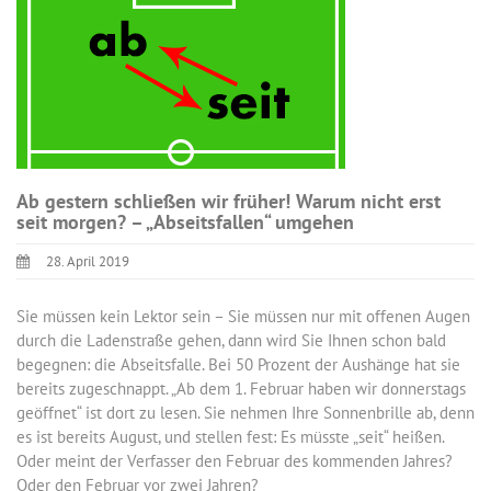
Ab gestern schließen wir früher! Warum nicht erst
seit morgen? – „Abseitsfallen“ umgehen
28. April 2019
Sie müssen kein Lektor sein – Sie müssen nur mit offenen Augen
durch die Ladenstraße gehen, dann wird Sie Ihnen schon bald
begegnen: die Abseitsfalle. Bei 50 Prozent der Aushänge hat sie
bereits zugeschnappt. „Ab dem 1. Februar haben wir donnerstags
geöffnet“ ist dort zu lesen. Sie nehmen Ihre Sonnenbrille ab, denn
es ist bereits August, und stellen fest: Es müsste „seit“ heißen.
Oder meint der Verfasser den Februar des kommenden Jahres?
Oder den Februar vor zwei Jahren?