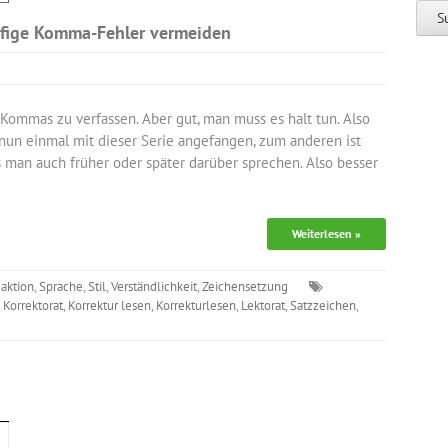
äufige Komma-Fehler vermeiden
 Kommas zu verfassen. Aber gut, man muss es halt tun. Also
 nun einmal mit dieser Serie angefangen, zum anderen ist
man auch früher oder später darüber sprechen. Also besser
Weiterlesen »
aktion
,
Sprache
,
Stil
,
Verständlichkeit
,
Zeichensetzung
,
Korrektorat
,
Korrektur lesen
,
Korrekturlesen
,
Lektorat
,
Satzzeichen
,