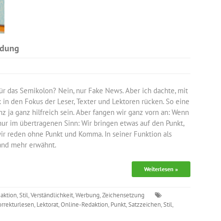
ndung
r das Semikolon? Nein, nur Fake News. Aber ich dachte, mit
in den Fokus der Leser, Texter und Lektoren rücken. So eine
nz ja ganz hilfreich sein. Aber fangen wir ganz vorn an: Wenn
ur im übertragenen Sinn: Wir bringen etwas auf den Punkt,
ir reden ohne Punkt und Komma. In seiner Funktion als
emand mehr erwähnt.
Weiterlesen »
aktion
,
Stil
,
Verständlichkeit
,
Werbung
,
Zeichensetzung
orrekturlesen
,
Lektorat
,
Online-Redaktion
,
Punkt
,
Satzzeichen
,
Stil
,