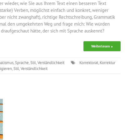
er wieder, wie Sie aus Ihrem Text einen besseren Text
tarke) Verben, möglichst einfach und konkret, weniger
aber nicht zwanghaft), richtige Rechtschreibung, Grammatik
nmal den umgekehrten Weg und frage mich: Wie würden
draufgeschaut hätte, der sich mit Sprache auskennt?
Weiterlesen »
nalismus
,
Sprache
,
Stil
,
Verständlichkeit
Korrektorat
,
Korrektur
igieren
,
Stil
,
Verständlichkeit