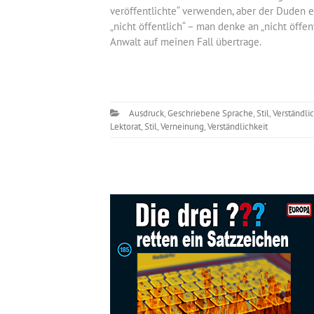
veröffentlichte“ verwenden, aber der Duden emp
„nicht öffentlich“ – man denke an „nicht öff
Anwalt auf meinen Fall übertrage.
Ausdruck
,
Geschriebene Sprache
,
Stil
,
Verständli
Lektorat
,
Stil
,
Verneinung
,
Verständlichkeit