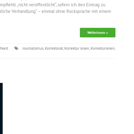
fiehlt „nicht veröffentlicht“, sofern ich den Eintrag zu
entliche Verhandlung“ – einmal ohne Rücksprache mit einem
Weiterlesen »
chkeit
Journalismus
,
Korrektorat
,
Korrektur lesen
,
Korrekturlesen
,