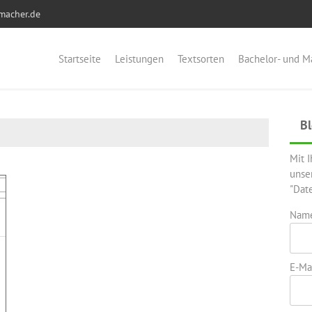
macher.de
Startseite
Leistungen
Textsorten
Bachelor- und M
Bl
Mit 
unse
"Dat
Nam
E-Mai