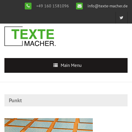
+49 160 1581096
info@texte-macher.de
Main Menu
Punkt