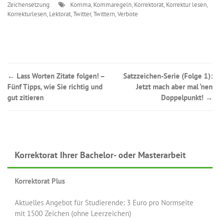
Zeichensetzung
Komma
,
Kommaregeln
,
Korrektorat
,
Korrektur lesen
,
Korrekturlesen
,
Lektorat
,
Twitter
,
Twittern
,
Verbote
Post
←
Lass Worten Zitate folgen! –
Satzzeichen-Serie (Folge 1):
Fünf Tipps, wie Sie richtig und
Jetzt mach aber mal ‘nen
navigation
gut zitieren
Doppelpunkt!
→
Korrektorat Ihrer Bachelor- oder Masterarbeit
Korrektorat Plus
Aktuelles Angebot für Studierende: 3 Euro pro Normseite
mit 1500 Zeichen (ohne Leerzeichen)