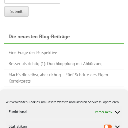
Die neuesten Blog-Beiträge
Eine Frage der Perspektive
Besser als richtig (1): Durchkopplung mit Abkürzung
Mach’s dir selbst, aber richtig – Fünf Schritte des Eigen-
Korrektorats
Nur Fehler korrigieren? – Da muss doch noch mehr sein!
Wir verwenden Cookies, um unsere Website und unseren Service zu optimieren.
Ein Brief aus Bielefeld
Funktional
Immer aktiv
Statistiken