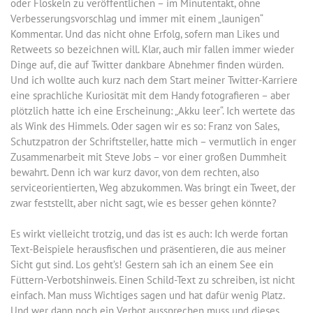
oder Floskeln zu veröffentlichen – im Minutentakt, ohne
Verbesserungsvorschlag und immer mit einem „launigen“
Kommentar. Und das nicht ohne Erfolg, sofern man Likes und
Retweets so bezeichnen will. Klar, auch mir fallen immer wieder
Dinge auf, die auf Twitter dankbare Abnehmer finden würden.
Und ich wollte auch kurz nach dem Start meiner Twitter-Karriere
eine sprachliche Kuriosität mit dem Handy fotografieren – aber
plötzlich hatte ich eine Erscheinung: „Akku leer“. Ich wertete das
als Wink des Himmels. Oder sagen wir es so: Franz von Sales,
Schutzpatron der Schriftsteller, hatte mich – vermutlich in enger
Zusammenarbeit mit Steve Jobs – vor einer großen Dummheit
bewahrt. Denn ich war kurz davor, von dem rechten, also
serviceorientierten, Weg abzukommen. Was bringt ein Tweet, der
zwar feststellt, aber nicht sagt, wie es besser gehen könnte?
Es wirkt vielleicht trotzig, und das ist es auch: Ich werde fortan
Text-Beispiele herausfischen und präsentieren, die aus meiner
Sicht gut sind. Los geht’s! Gestern sah ich an einem See ein
Füttern-Verbotshinweis. Einen Schild-Text zu schreiben, ist nicht
einfach. Man muss Wichtiges sagen und hat dafür wenig Platz.
Und wer dann noch ein Verbot aussprechen muss und dieses