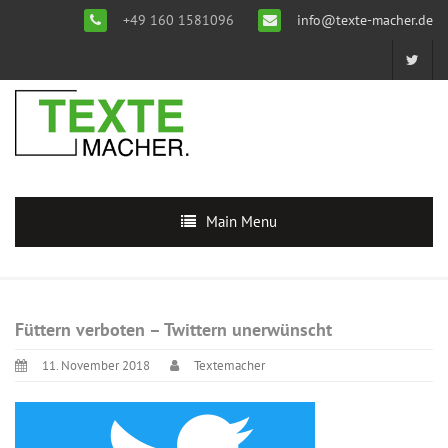
+49 160 1581096
info@texte-macher.de
Main Menu
Füttern verboten – Twittern unerwünscht
11. November 2018
Textemacher