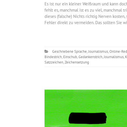
Es ist nur ein kleiner Weißraum und kann doc
fehlt es, manchmal ist es zu viel, manchmal tr
dieses (falsche) Nichts richtig Nerven kosten
Fehler direkt zu vermeiden. Das sollten Sie w
Geschriebene Sprache
,
Journalismus
,
Online-Red
Bindestrich
,
Einschub
,
Gedankenstrich
,
Journalismus
,
K
Satzzeichen
,
Zeichensetzung