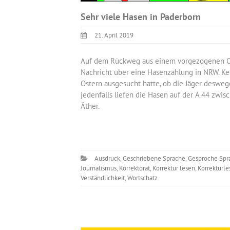
Sehr viele Hasen in Paderborn
21. April 2019
Auf dem Rückweg aus einem vorgezogenen Ost
Nachricht über eine Hasenzählung in NRW. K
Ostern ausgesucht hatte, ob die Jäger deswege
jedenfalls liefen die Hasen auf der A 44 z
Äther.
Ausdruck
,
Geschriebene Sprache
,
Gesproche Spr
Journalismus
,
Korrektorat
,
Korrektur lesen
,
Korrekturle
Verständlichkeit
,
Wortschatz