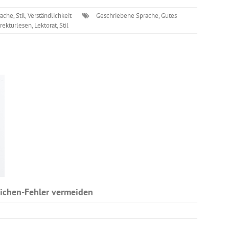
rache
,
Stil
,
Verständlichkeit
Geschriebene Sprache
,
Gutes
rekturlesen
,
Lektorat
,
Stil
eichen-Fehler vermeiden