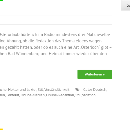
erurlaub hörte ich im Radio mindestens drei Mal dieselbe
eine Ahnung, ob die Redaktion das Thema eigens wegen
n gezählt hatten, oder ob es auch eine Art „Osterloch“ gibt –
wischen Bad Wünnenberg und Heimat immer wieder über den
Weiterlesen »
ache
,
Hektor und Lektor
,
Stil
,
Verständlichkeit
Gutes Deutsch
,
sen
,
Lektorat
,
Online-Medien
,
Online-Redaktion
,
Stil
,
Variation
,