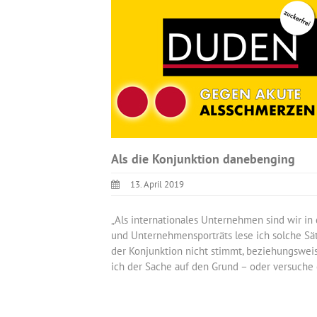
Als die Konjunktion danebenging
13. April 2019
„Als internationales Unternehmen sind wir in
und Unternehmensporträts lese ich solche Sät
der Konjunktion nicht stimmt, beziehungsweis
ich der Sache auf den Grund – oder versuche