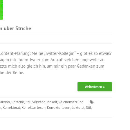
n über Striche
Content-Planung: Meine „Twitter-Kollegin“ – gibt es so etwas?
r Tagen mit ihrem Tweet zum Ausrufezeichen ungewollt an
tzte mich also gleich hin, um mir ein paar Gedanken zum
be der Reihe.
Weiterlesen »
aktion
,
Sprache
,
Stil
,
Verständlichkeit
,
Zeichensetzung
h
,
Korrektorat
,
Korrektur lesen
,
Korrekturlesen
,
Lektorat
,
Stil
,