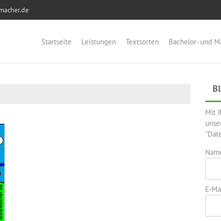
macher.de
Startseite
Leistungen
Textsorten
Bachelor- und M
Bl
Mit 
unse
"Dat
Nam
E-Mai