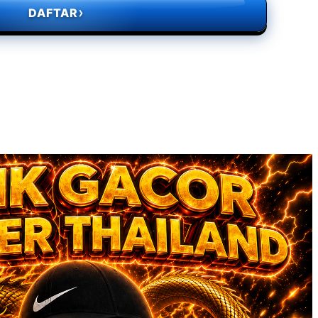
DAFTAR