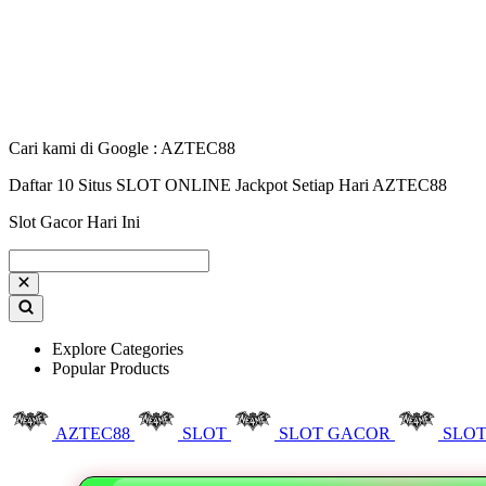
Cari kami di Google : AZTEC88
Daftar 10 Situs SLOT ONLINE Jackpot Setiap Hari AZTEC88
Slot Gacor Hari Ini
Explore Categories
Popular Products
AZTEC88
SLOT
SLOT GACOR
SLOT