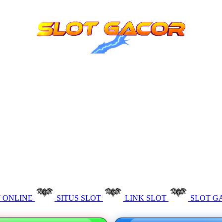
 ONLINE
SITUS SLOT
LINK SLOT
SLOT GA