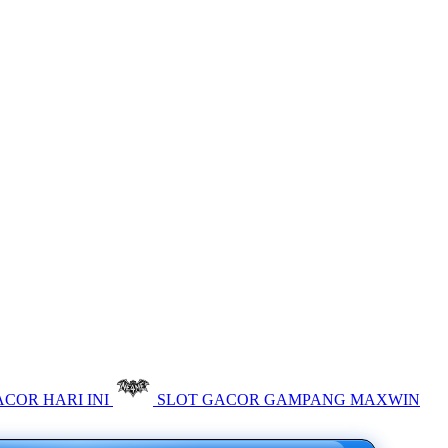
COR HARI INI
SLOT GACOR GAMPANG MAXWIN