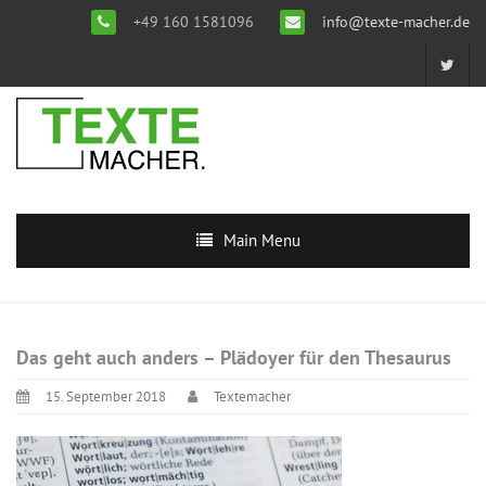
+49 160 1581096
info@texte-macher.de
Main Menu
Das geht auch anders – Plädoyer für den Thesaurus
15. September 2018
Textemacher