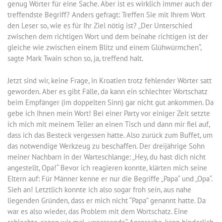
genug Wörter für eine Sache. Aber ist es wirklich immer auch der
treffendste Begriff? Anders gefragt: Treffen Sie mit Ihrem Wort
den Leser so, wie es für Ihr Ziel nötig ist? „Der Unterschied
zwischen dem richtigen Wort und dem beinahe richtigen ist der
gleiche wie zwischen einem Blitz und einem Glühwürmchen“,
sagte Mark Twain schon so, ja, treffend halt.
Jetzt sind wir, keine Frage, in Kroatien trotz fehlender Wörter satt
geworden. Aber es gibt Fälle, da kann ein schlechter Wortschatz
beim Empfänger (im doppelten Sinn) gar nicht gut ankommen. Da
gebe ich Ihnen mein Wort! Bei einer Party vor einiger Zeit setzte
ich mich mit meinem Teller an einen Tisch und dann mir fiel auf,
dass ich das Besteck vergessen hatte. Also zurück zum Buffet, um
das notwendige Werkzeug zu beschaffen. Der dreijährige Sohn
meiner Nachbarn in der Warteschlange: „Hey, du hast dich nicht
angestellt, Opa!“ Bevor ich reagieren konnte, klärten mich seine
Eltern auf: Für Männer kenne er nur die Begriffe „Papa“ und „Opa“.
Sieh an! Letztlich konnte ich also sogar froh sein, aus nahe
liegenden Gründen, dass er mich nicht “Papa” genannt hatte. Da
war es also wieder, das Problem mit dem Wortschatz. Eine