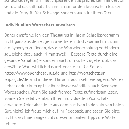
schlechte, sagen wir mal „unpassende“ Ansprache, kann hinderlich
sein. Und das gilt natürlich nicht nur für den kroatischen Bäcker
und die Party-Buffet-Schlange, sondern auch für Ihren Text.
Individuellen Wortschatz erweitern
Daher empfehle ich, den Thesaurus in Ihrem Schreibprogramm
nicht ganz aus den Augen zu verlieren. Und zwar nicht nur, um
ein Synonym zu finden, das eine Wortwiederholung verhindern
soll (siehe dazu auch:
Nimm zwei! – Bessere Texte durch eine
gesunde Variation
) – sondern auch, um sicherzugehen, ob das
gewählte Wort wirklich das treffendste ist. Die Seiten
https://www.openthesaurus.de
und
http://wortschatz.uni-
leipzig.de/de
sind in dieser Hinsicht auch sehr vielsagend. Wer es
lieber gedruckt mag: Es gibt selbstverständlich auch Synonym-
Wörterbücher. Wenn Sie auch fremde Texte aufmerksam lesen,
können Sie relativ einfach Ihren individuellen Wortschatz
erweitern. Oder aber Teile aus dem passiven in den aktiven holen.
Gut, nicht? Ich freue mich auf Ihr Feedback, und sagen Sie bitte
nicht, dass Ihnen angesichts dieser brillanten Tipps die Worte
fehlen.