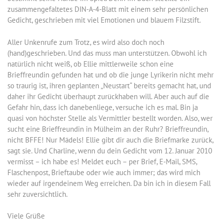
zusammengefaltetes DIN-A-4-Blatt mit einem sehr persönlichen
Gedicht, geschrieben mit viel Emotionen und blauem Filzstift.
Aller Unkenrufe zum Trotz, es wird also doch noch
(hand)geschrieben. Und das muss man unterstützen. Obwohl ich
natürlich nicht weiß, ob Ellie mittlerweile schon eine
Brieffreundin gefunden hat und ob die junge Lyrikerin nicht mehr
so traurig ist, ihren geplanten „Neustart“ bereits gemacht hat, und
daher ihr Gedicht überhaupt zurückhaben will. Aber auch auf die
Gefahr hin, dass ich danebenliege, versuche ich es mal. Bin ja
quasi von höchster Stelle als Vermittler bestellt worden. Also, wer
sucht eine Brieffreundin in Mülheim an der Ruhr? Brieffreundin,
nicht BFFE! Nur Mädels! Ellie gibt dir auch die Briefmarke zurück,
sagt sie. Und Charline, wenn du dein Gedicht vom 12. Januar 2010
vermisst – ich habe es! Meldet euch – per Brief, E-Mail, SMS,
Flaschenpost, Brieftaube oder wie auch immer; das wird mich
wieder auf irgendeinem Weg erreichen. Da bin ich in diesem Fall
sehr zuversichtlich.
Viele Grüße