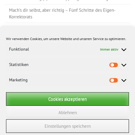
Mach’s dir selbst, aber richtig – Fünf Schritte des Eigen-
Korrektorats
Nur Fehler korrigieren? – Da muss doch noch mehr sein!
Wir verwenden Cookies, um unsere Website und unseren Service zu optimieren.
Ein Brief aus Bielefeld
Funktional
Immer aktiv
Statistiken
Marketing
Cookies akzeptieren
Ablehnen
Einstellungen speichern
Impressum
|
Datenschutz