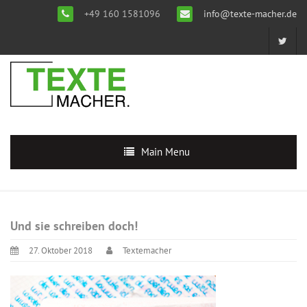
+49 160 1581096
info@texte-macher.de
Main Menu
Und sie schreiben doch!
27. Oktober 2018
Textemacher