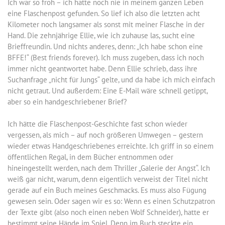
Ich war so froh – ich hatte noch nie in meinem ganzen Leben
eine Flaschenpost gefunden. So lief ich also die letzten acht
Kilometer noch langsamer als sonst mit meiner Flasche in der
Hand. Die zehnjährige Ellie, wie ich zuhause las, sucht eine
Brieffreundin. Und nichts anderes, denn: „Ich habe schon eine
BFFE!“ (Best friends forever). Ich muss zugeben, dass ich noch
immer nicht geantwortet habe. Denn Ellie schrieb, dass ihre
Suchanfrage „nicht für Jungs“ gelte, und da habe ich mich einfach
nicht getraut. Und außerdem: Eine E-Mail wäre schnell getippt,
aber so ein handgeschriebener Brief?
Ich hätte die Flaschenpost-Geschichte fast schon wieder
vergessen, als mich – auf noch größeren Umwegen – gestern
wieder etwas Handgeschriebenes erreichte. Ich griff in so einem
öffentlichen Regal, in dem Bücher entnommen oder
hineingestellt werden, nach dem Thriller „Galerie der Angst“. Ich
weiß gar nicht, warum, denn eigentlich verweist der Titel nicht
gerade auf ein Buch meines Geschmacks. Es muss also Fügung
gewesen sein. Oder sagen wir es so: Wenn es einen Schutzpatron
der Texte gibt (also noch einen neben Wolf Schneider), hatte er
bestimmt seine Hände im Spiel. Denn im Buch steckte ein