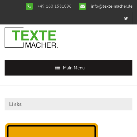
+49 160 1581096
info@texte-macher.de
Main Menu
Links