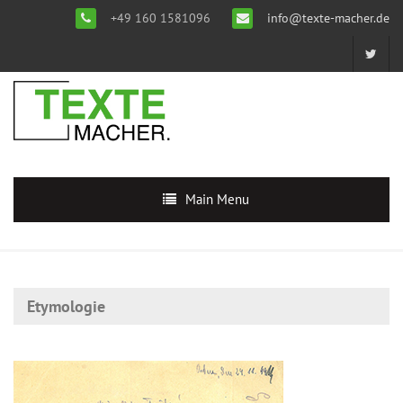
+49 160 1581096
info@texte-macher.de
Main Menu
Etymologie